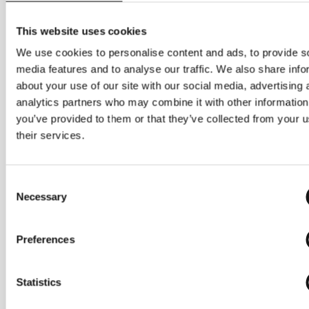
Dänemark, als Consent Management
Plattform. Cookiebot hilft uns, Ihre
This website uses cookies
datenschutzrechtlich erforderliche
We use cookies to personalise content and ads, to provide s
Einwilligung zur Nutzung bestimmter
media features and to analyse our traffic. We also share info
Cookies und ähnlicher Technologien
about your use of our site with our social media, advertising 
einzuholen, zu dokumentieren und zu
analytics partners who may combine it with other information
you’ve provided to them or that they’ve collected from your u
verwalten.
their services.
Beim erstmaligen Besuch unserer Website
erscheint ein entsprechender Cookie-
Consent
Banner, über den Sie Ihre individuellen
Necessary
Selection
Präferenzen festlegen können. Sie können
Ihre Einwilligung jederzeit ändern oder
Preferences
widerrufen, indem Sie erneut auf das
Cookie-Symbol am linken unteren
Bildschirmrand klicken und Ihre Auswahl im
Statistics
sich öffnenden Dialog anpassen.